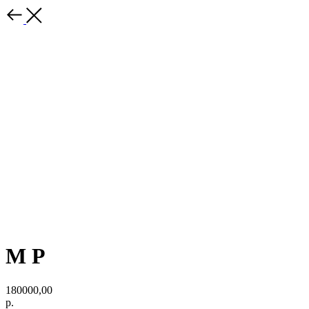
М Р
180000,00
р.